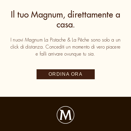
Il tuo Magnum, direttamente a
casa.
I nuovi Magnum La Pistache & La Pêche sono solo a un
click di distanza. Concediti un momento di vero piacere
e falli arrivare ovunque tu sia.
We use cookies and similar technologies to improve your
ORDINA ORA
experience on our site and to display ads to your interests
on our website and other third-party sites. Our
Terms of Use
and
Privacy Policy
apply to your use of this website. You
can update your
Cookie Preferences
at any time.
AdChoices
Decline