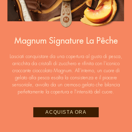
Magnum Signature La Pêche
Lasciati conquistare da una copertura al gusto di pesca,
arricchita da cristalli di zucchero e rifinita con l’iconico
croccante cioccolato Magnum. All’interno, un cuore di
gelato alla pesca esalta la consistenza e il piacere
sensoriale, avvolto da un cremoso gelato che bilancia
perfettamente la copertura e l'intensità del cuore.
ACQUISTA ORA