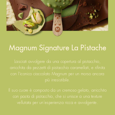
Magnum Signature La Pistache
Lasciati avvolgere da una copertura al pistacchio,
arricchita da pezzetti di pistacchio caramellati, e rifinita
con l’iconico cioccolato Magnum per un morso ancora
più irresistibile.
Il suo cuore è composto da un cremoso gelato, arricchito
con pasta di pistacchio, che si unisce a una texture
vellutata per un’esperienza ricca e avvolgente.