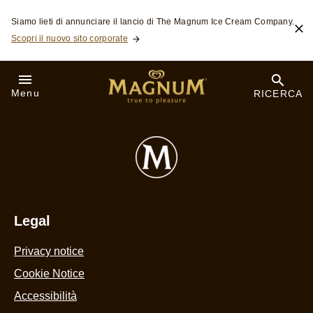
Skip to:
Siamo lieti di annunciare il lancio di The Magnum Ice Cream Company.
Scopri il nuovo sito corporate
Menu
RICERCA
Legal
Privacy notice
Cookie Notice
Accessibilità