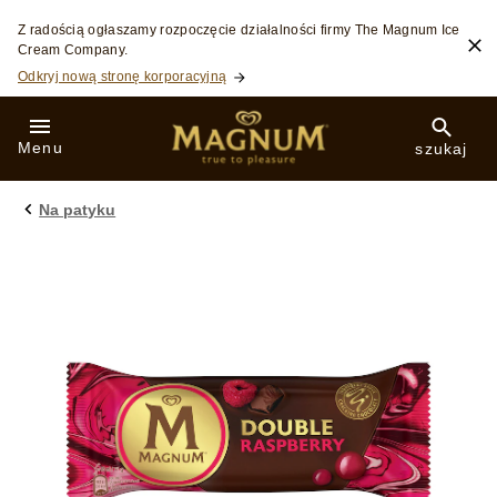
Skip to:
Z radością ogłaszamy rozpoczęcie działalności firmy The Magnum Ice
Cream Company.
Odkryj nową stronę korporacyjną
Menu
szukaj
Na patyku