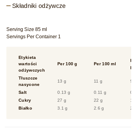
Składniki odżywcze
Serving Size 85 ml
Servings Per Container 1
Etykieta
Il
wartości
Per 100 g
Per 100 ml
po
odżywczych
Tłuszcze
13 g
11 g
9.
nasycone
Salt
0.13 g
0.11 g
0.
Cukry
27 g
22 g
19
Białko
3.1 g
2.6 g
2.