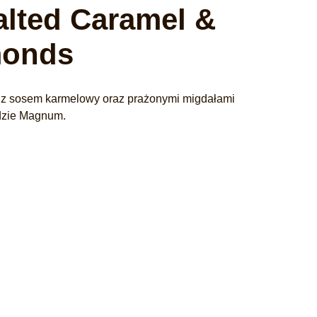
lted Caramel &
monds
 z sosem karmelowy oraz prażonymi migdałami
adzie Magnum.