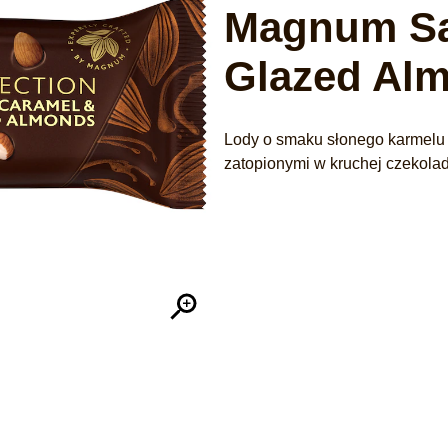
Magnum Sa
Glazed Al
Lody o smaku słonego karmelu
zatopionymi w kruchej czekol