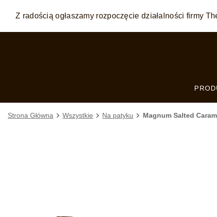
Z radością ogłaszamy rozpoczęcie działalności firmy
Skip to:
MAIN CONTENT
FOOTER
PROD
Strona Główna
Wszystkie
Na patyku
Magnum Salted Caram