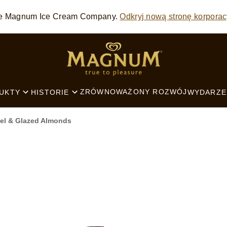
 The Magnum Ice Cream Company.
Odkryj nową stronę korporac
SEARCH
ZRÓWNOWAŻONY ROZWÓJ
UKTY
HISTORIE
WYDARZE
el & Glazed Almonds