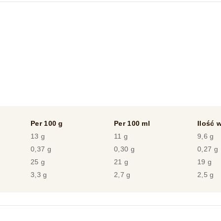
Per 100 g
Per 100 ml
Ilość w
13 g
11 g
9,6 g
0,37 g
0,30 g
0,27 g
25 g
21 g
19 g
3,3 g
2,7 g
2,5 g