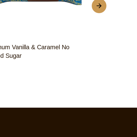
um Vanilla & Caramel No
Magnum Salte
d Sugar
Almonds