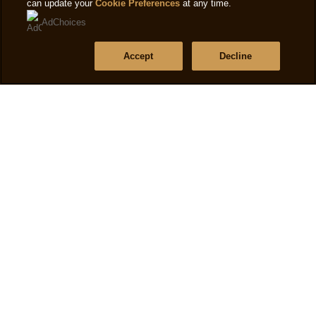
can update your
Cookie Preferences
at any time.
AdChoices
Accept
Decline
แฟชั่น
แม็กนั่มโกลบอลอีเว้นท์
หลังจากที่ ใหม่ ดาวิกา ได้ดื่มด่ำกับ โมเมนต์สุด
คลาสสิคในเมืองคานส์แล้ว ถึงเวลาที่เธอจะได้เข้าร่วม
งาน Magnum Global Event ซึ่งจัดต่อเนื่องมาเป็นปีที่ 4
อ่านบทความ
ดูเรื่องราวทั้งหมด