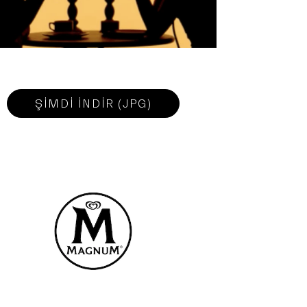
ŞİMDİ İNDİR (JPG)