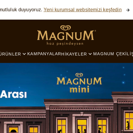
mutluluk duyuyoruz.
Yeni kurumsal websitemizi keşfedin
SEARCH
KAMPANYALAR
MAGNUM ÇEKILI
ÜRÜNLER
HIKAYELER