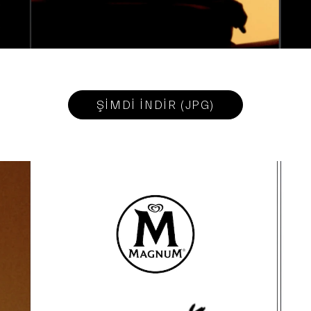
ŞİMDİ İNDİR (JPG)