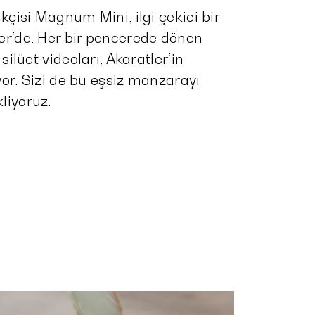
ikçisi Magnum Mini, ilgi çekici bir
er’de. Her bir pencerede dönen
 silüet videoları, Akaratler’in
yor. Sizi de bu eşsiz manzarayı
liyoruz.