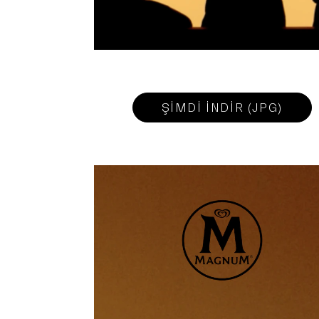
ŞİMDİ İNDİR (JPG)