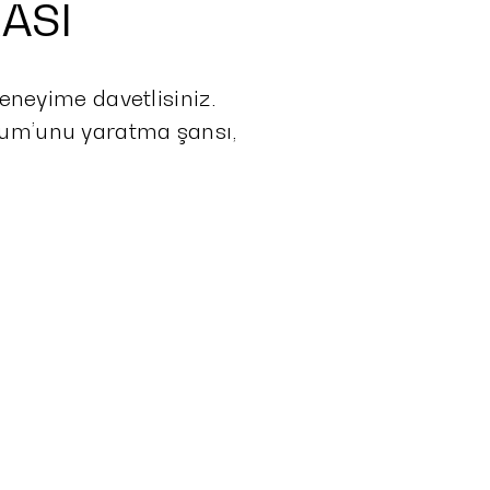
SI​
eneyime davetlisiniz.
num’unu yaratma şansı,