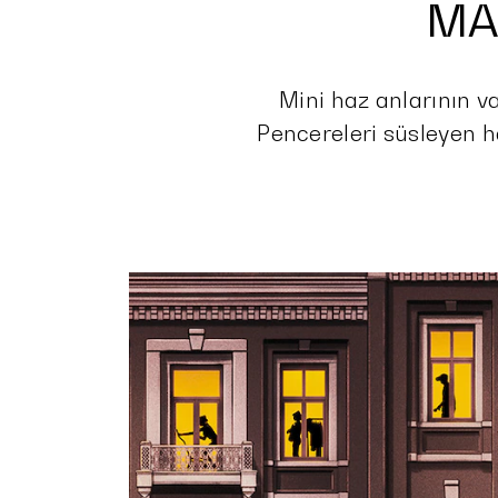
MAGNU
MA
ILE
Mini haz anlarının v
Pencereleri süsleyen 
MINI
HAZ
ARASI