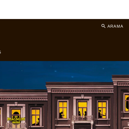
ARAMA
Ş