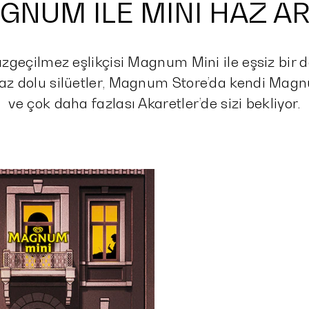
M
GNUM İLE MİNİ HAZ ARA
azgeçilmez eşlikçisi Magnum Mini ile eşsiz bir d
haz dolu silüetler, Magnum Store’da kendi Mag
ve çok daha fazlası Akaretler’de sizi bekliyor.