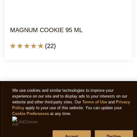
puan,
24
puan
üzerinden
MAGNUM COOKIE 95 ML
5
üzerinden
Bu
(22)
4.9.
MAGNUM
COOKIE
95
ML
için
We use cookies and similar technologies to improve your
ortalama
experience on our site and to display ads to your interests on our
puan,
website and other third-party sites. Our
Terms of Use
and
Privacy
Policy
apply to your use of this website. You can update your
22
Cookie Preferences
at any time.
puan
AdChoices
üzerinden
5
Yasal Uyarı
Accept
Decline