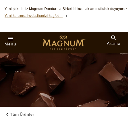
Skip to:
Yeni şirketimiz Magnum Dondurma Şirketi'ni kurmaktan mutluluk duyuyoruz
Yeni kurumsal websitemizi keşfedin
Arama
Menu
Tüm Ürünler