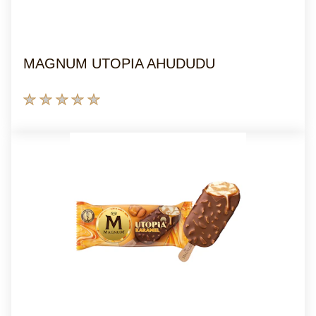
MAGNUM UTOPIA AHUDUDU
Bu
product
için
değerlendirme
gönderilmedi