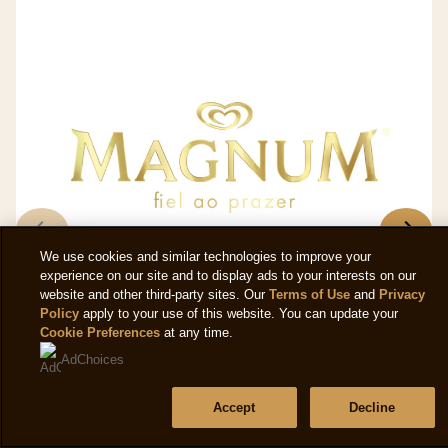
We use cookies and similar technologies to improve your
experience on our site and to display ads to your interests on our
website and other third-party sites. Our
Terms of Use
and
Privacy
Policy
apply to your use of this website. You can update your
Cookie Preferences
at any time.
AdChoices
Accept
Decline
Magnum Pote