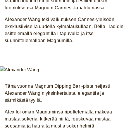
Maailmankuulu muotisuunnittelija esitteli upean
luomuksensa Magnum Cannes -tapahtumassa.
Alexander Wang teki vaikutuksen Cannes-yleisöön
eksklusiivisella uudella kylmälaukullaan, Bella Hadidin
esittelemällä elegantilla iltapuvulla ja itse
suunnittelemallaan Magnumilla.
Tänä vuonna Magnum Dipping Bar -piste heijasti
Alexander Wangin yksinkertaista, eleganttia ja
särmikästä tyyliä.
Alex loi oman Magnuminsa ripottelemalla makeaa
mustaa sokeria, kitkerää hiiltä, rouskuvaa mustaa
seesamia ja hauraita mustia sokerihelmiä