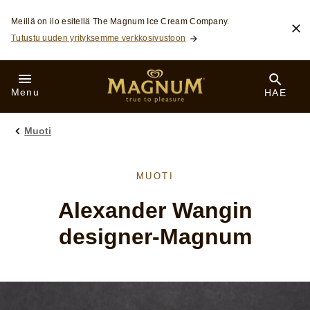
Skip to:
Meillä on ilo esitellä The Magnum Ice Cream Company.
Tutustu uuden yrityksemme verkkosivustoon
Menu
HAE
Muoti
MUOTI
Alexander Wangin
designer-Magnum