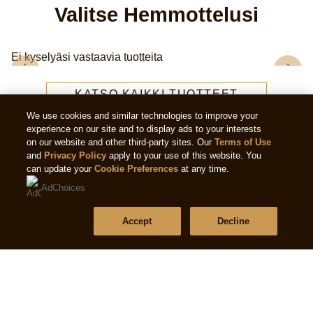
Valitse Hemmottelusi
Ei kyselyäsi vastaavia tuotteita
KATSO KAIKKI TUOTTEET
We use cookies and similar technologies to improve your
experience on our site and to display ads to your interests
on our website and other third-party sites. Our
Terms of Use
and
Privacy Policy
apply to your use of this website. You
can update your
Cookie Preferences
at any time.
AdChoices
Accept
Decline
Laillinen
Tietosuojaseloste
Evästeseloste