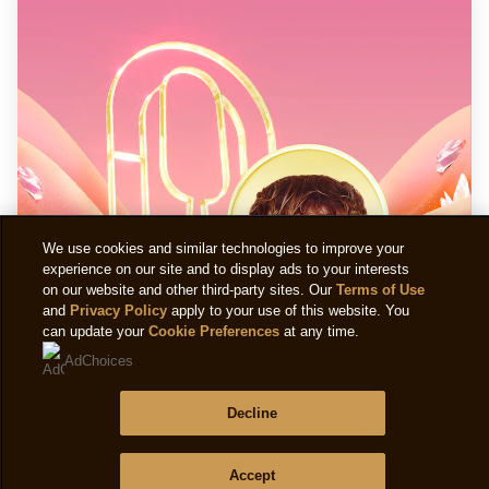
We use cookies and similar technologies to improve your
experience on our site and to display ads to your interests
on our website and other third-party sites. Our
Terms of Use
and
Privacy Policy
apply to your use of this website. You
can update your
Cookie Preferences
at any time.
AdChoices
Decline
Honey Remix EP: Magnum x Troye
Accept