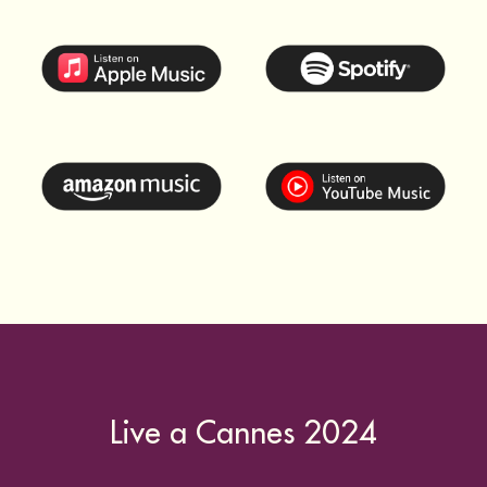
Honey – Remix EP ora in
streaming
Scopri il piacere con i remix di Honey ispirati alle emozioni
che ti porteranno in un mondo di gusto.