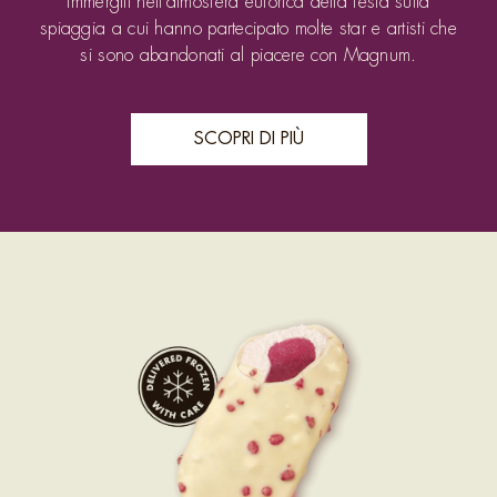
The Celebration
Immergiti nell'atmosfera euforica della festa sulla
spiaggia a cui hanno partecipato molte star e artisti che
si sono abandonati al piacere con Magnum.
SCOPRI DI PIÙ