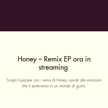
Ispirato a "Honey"
Il nostro omaggio a l'EP di "Honey Remix". Il perfetto
equilibrio tra il nostro cioccolato Magnum Classic e il
cremoso gelato alla vaniglia, ricoperto con il nostro iconico
spray al cacao e un bellissimo stencil.