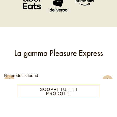
Il puro piacere consegnato
I nostri Euphoria, Wonder e Chill sono a un click di
distanza. Il puro piacere in 30 minuti. Abbinamenti
perfetti per l'EP Honey - Remix.
ORDINA ORA