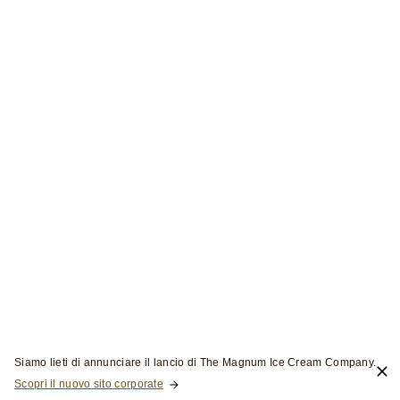
SCOPRI DI PIÙ
Le ricette personalizzate di Troye
Sivan
Porta il tuo piacere a un nuovo livello con questi classici
appositamente rivisitati. Disponibili in esclusiva a Cannes -
stay tuned per scoprire quando saranno disponibili vicino a
te.