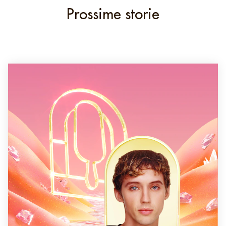
La gamma Pleasure Express
No products found
SCOPRI TUTTI I
PRODOTTI
Prossime storie
We use cookies and similar technologies to improve your
experience on our site and to display ads to your interests
on our website and other third-party sites. Our
Terms of Use
and
Privacy Policy
apply to your use of this website. You
can update your
Cookie Preferences
at any time.
AdChoices