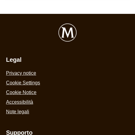
Assapora le tre emozioni del viaggio: prova
Euphoria, Wonder & Chill
Scopri tre nuovi mondi di piacere firmati Magnum:
Euphoria, Wonder e Chill. Ovunque ti porti il
piacere.
LEGGI L'ARTICOLO