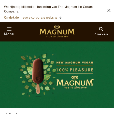
Skip to:
We zijn erg blij met de lancering van The Magnum Ice Cream
Company.
Ontdek de nieuwe corporate website
Menu
Zoeken