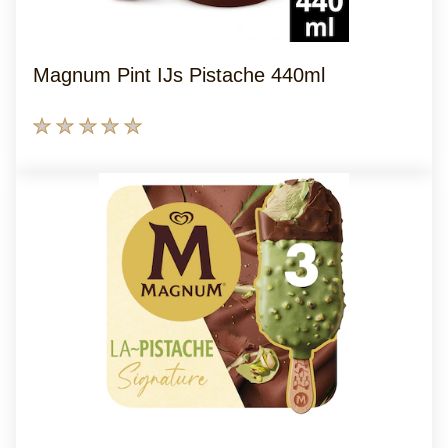
Magnum Pint IJs Pistache 440ml
Geen
beoordelingen
ingediend
voor
deze
product