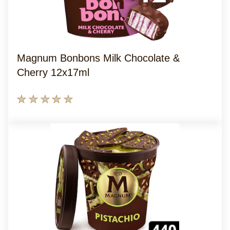
Magnum Bonbons Milk Chocolate &
Cherry 12x17ml
Geen
beoordelingen
ingediend
voor
deze
product