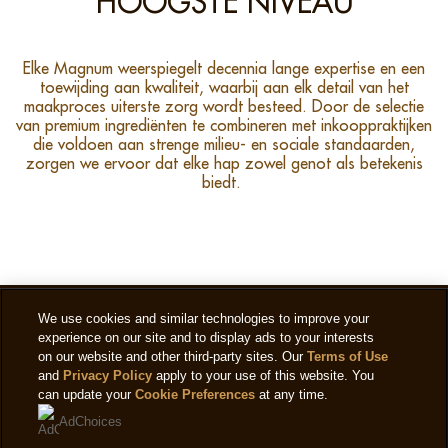
HOOGSTE NIVEAU
Elke Magnum weerspiegelt decennia lange expertise en een
toewijding aan kwaliteit, waarbij aan elk detail van het
maakproces uiterste zorg wordt besteed. Door de selectie
van premium ingrediënten te combineren met inkooppraktijken
die voldoen aan strenge milieu‑ en sociale standaarden,
zorgen we ervoor dat elke hap zowel genot als betekenis
biedt. ​
We use cookies and similar technologies to improve your
experience on our site and to display ads to your interests
on our website and other third-party sites. Our
Terms of Use
and
Privacy Policy
apply to your use of this website. You
can update your
Cookie Preferences
at any time.
AdChoices
Gebruiksvoorwaarden