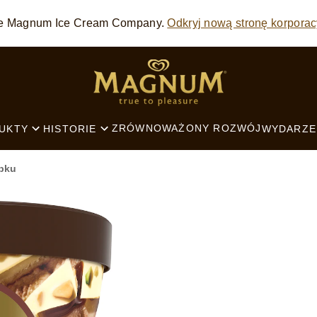
 The Magnum Ice Cream Company.
Odkryj nową stronę korporac
SEARCH
ZRÓWNOWAŻONY ROZWÓJ
UKTY
HISTORIE
WYDARZE
bku