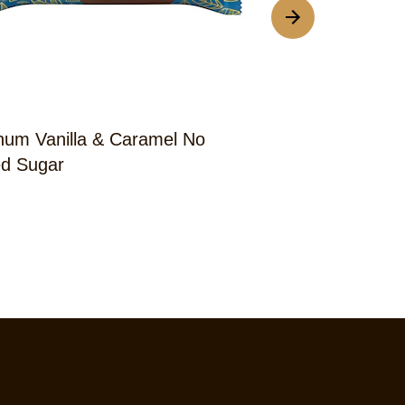
um Vanilla & Caramel No
Magnum Salte
d Sugar
Almonds