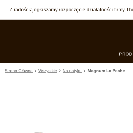
Z radością ogłaszamy rozpoczęcie działalności firmy
Skip to:
MAIN CONTENT
FOOTER
PROD
Strona Główna
Wszystkie
Na patyku
Magnum La Peche