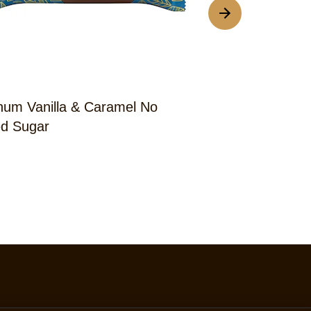
um Vanilla & Caramel No
Magnum Salte
d Sugar
Almonds