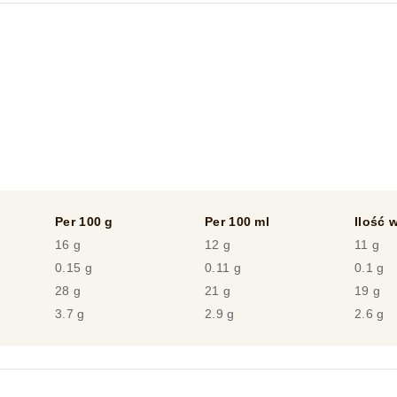
Per 100 g
Per 100 ml
Ilość w
16 g
12 g
11 g
0.15 g
0.11 g
0.1 g
28 g
21 g
19 g
3.7 g
2.9 g
2.6 g