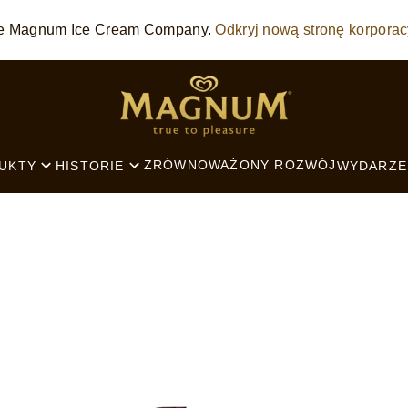
 The Magnum Ice Cream Company.
Odkryj nową stronę korporac
SEARCH
ZRÓWNOWAŻONY ROZWÓJ
UKTY
HISTORIE
WYDARZE