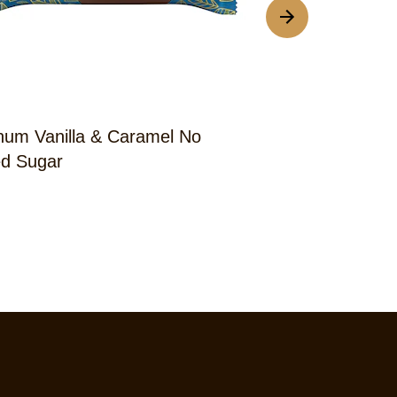
um Vanilla & Caramel No
Magnum Salte
d Sugar
Almonds