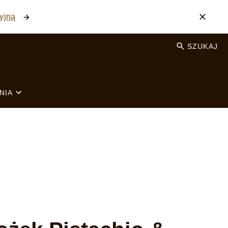
yjną
SZUKAJ
NIA