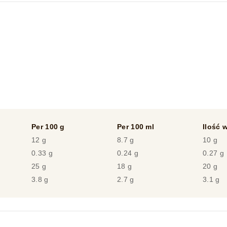
Per 100 g
Per 100 ml
Ilość w
12 g
8.7 g
10 g
0.33 g
0.24 g
0.27 g
25 g
18 g
20 g
3.8 g
2.7 g
3.1 g