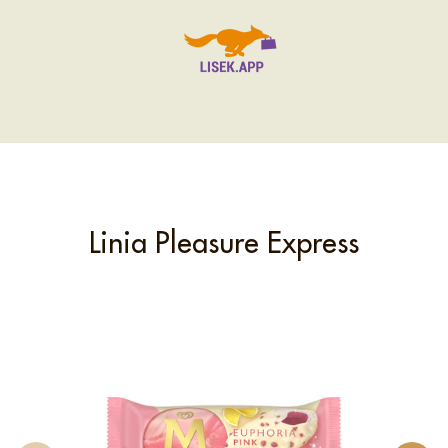
Linia Pleasure Express
M