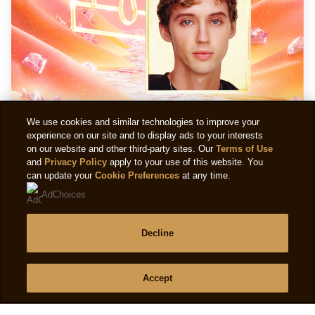
We use cookies and similar technologies to improve your
experience on our site and to display ads to your interests
on our website and other third-party sites. Our
Terms of Use
Remiks "Honey": Magnum x Troye Sivan
and
Privacy Policy
apply to your use of this website. You
can update your
Cookie Preferences
at any time.
Odkryj nowe remiksy "Honey" wyprodukowane
AdChoices
przez DJ Mura Masa. Zobacz, jak każdy utwór
pasuje do innego nastroju, zabierając Cię w podróż
Decline
pełną przyjemności.
PRZECZYTAJ ARTYKUŁ
Accept