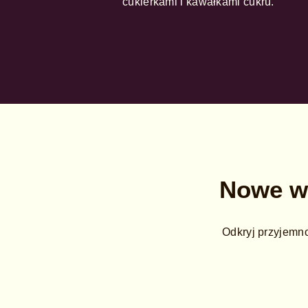
cukierkami i kawałkami cukru.
Nowe we
Odkryj przyjemno