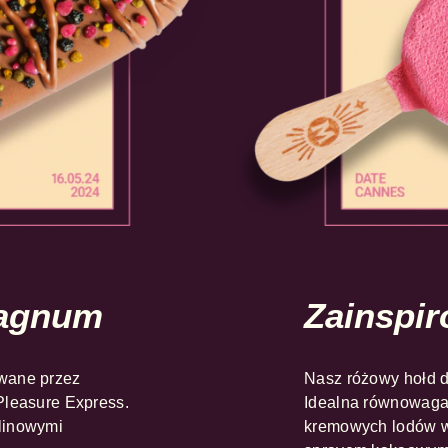
Magnum
Zainspi
wane przez
Nasz różowy hołd d
Pleasure Express.
Idealna równowaga
linowymi
kremowych lodów w