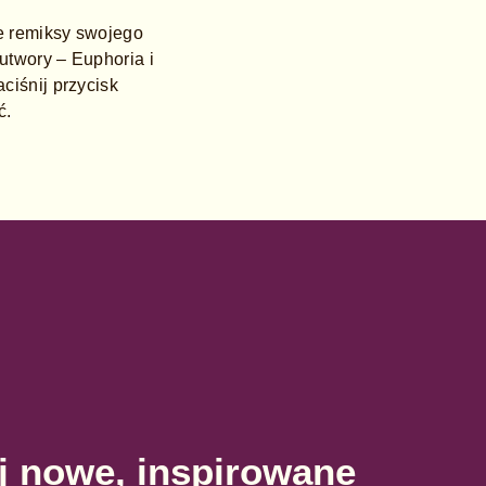
we remiksy swojego
utwory – Euphoria i
iśnij przycisk
ć.
j nowe, inspirowane