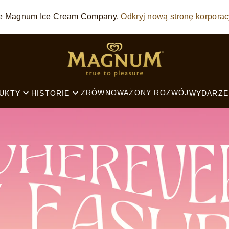
 The Magnum Ice Cream Company.
Odkryj nową stronę korporac
SEARCH
ZRÓWNOWAŻONY ROZWÓJ
UKTY
HISTORIE
WYDARZE