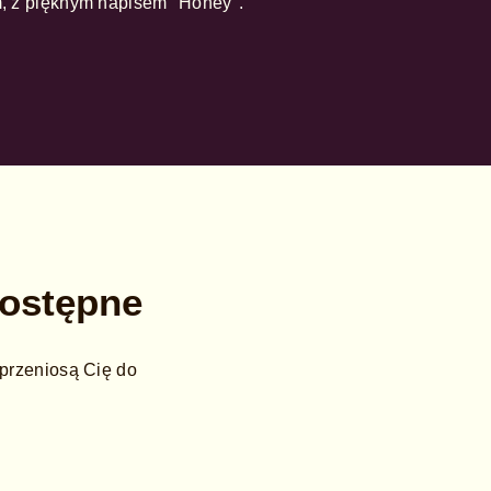
 z pięknym napisem "Honey".
dostępne
 przeniosą Cię do