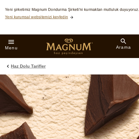
Skip to:
Yeni şirketimiz Magnum Dondurma Şirketi'ni kurmaktan mutluluk duyuyoruz
Yeni kurumsal websitemizi keşfedin
Arama
Menu
Haz Dolu Tarifler