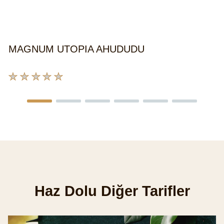
iç
d
g
MAGNUM UTOPIA AHUDUDU
Bu
product
için
değerlendirme
gönderilmedi
Haz Dolu Diğer Tarifler