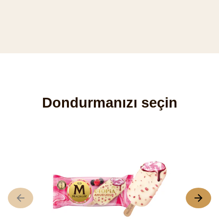
Dondurmanızı seçin
M
B
p