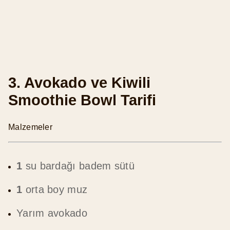
3. Avokado ve Kiwili
Smoothie Bowl Tarifi
Malzemeler
1
su bardağı badem sütü
1
orta boy muz
Yarım avokado