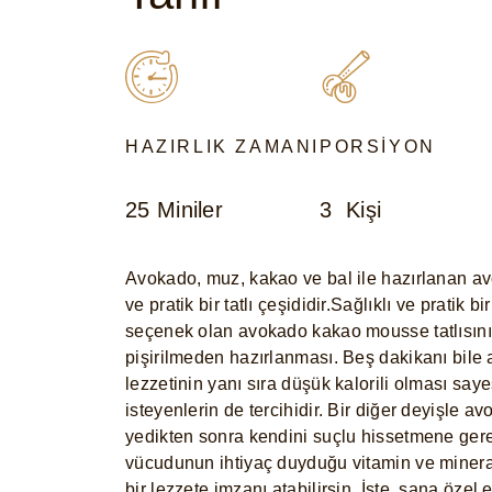
HAZIRLIK ZAMANI
PORSIYON
25 Miniler
3 Kişi
Avokado, muz, kakao ve bal ile hazırlanan 
ve pratik bir tatlı çeşididir.Sağlıklı ve pratik bir
seçenek olan avokado kakao mousse tatlısının
pişirilmeden hazırlanması. Beş dakikanı bile 
lezzetinin yanı sıra düşük kalorili olması s
isteyenlerin de tercihidir. Bir diğer deyişle
yedikten sonra kendini suçlu hissetmene ge
vücudunun ihtiyaç duyduğu vitamin ve mineralle
bir lezzete imzanı atabilirsin. İşte, sana özel 