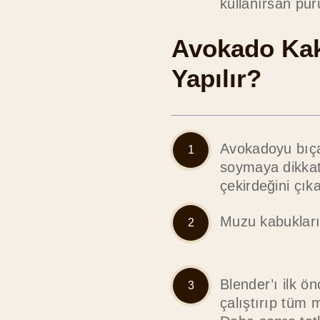
kullanırsan pürü
Avokado Kak
Yapılır?
Avokadoyu bıça
soymaya dikkat
çekirdeğini çık
Muzu kabukları
Blender’ı ilk ö
çalıştırıp tüm 