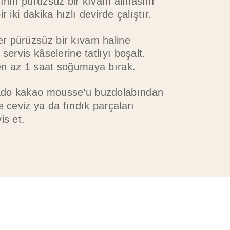
lının pürüzsüz bir kıvam almasını
r iki dakika hızlı devirde çalıştır.
 pürüzsüz bir kıvam haline
servis kâselerine tatlıyı boşalt.
n az 1 saat soğumaya bırak.
do kakao mousse’u buzdolabından
e ceviz ya da fındık parçaları
is et.