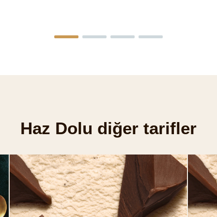
Bu
Bu
product
prod
için
için
değerlendirme
değe
gönderilmedi
gönd
Haz Dolu diğer tarifler