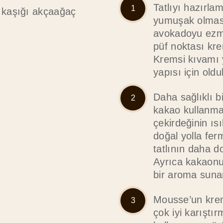
Tatlıyı hazırla
 kaşığı akçaağaç
yumuşak olması
avokadoyu ezm
püf noktası kre
Kremsi kıvamı 
yapısı için old
Daha sağlıklı b
kakao kullanma
çekirdeğinin ıs
doğal yolla ferm
tatlının daha d
Ayrıca kakaonu
bir aroma suna
Mousse’un krems
çok iyi karıştı