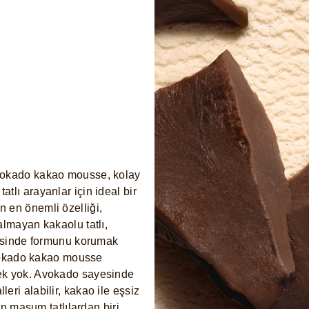
avokado kakao mousse, kolay
 tatlı arayanlar için ideal bir
 en önemli özelliği,
almayan kakaolu tatlı,
ayesinde formunu korumak
 avokado kakao mousse
rek yok. Avokado sayesinde
ri alabilir, kakao ile eşsiz
en masum tatlılardan biri