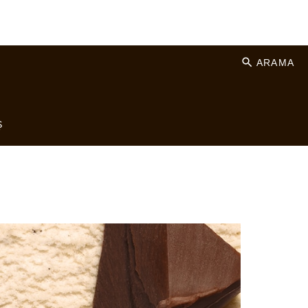
ARAMA
Ş