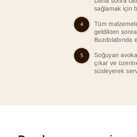
Daha sonra tat
sağlamak için bi
Tüm malzemeler
geldikten sonra 
Buzdolabında e
Soğuyan avoka
çıkar ve üzerin
süsleyerek serv