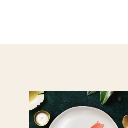
Bu
product
için
değerlendirme
gönderilmedi