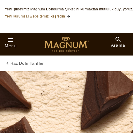
Skip to:
Yeni şirketimiz Magnum Dondurma Şirketi'ni kurmaktan mutluluk duyuyoruz
Yeni kurumsal websitemizi keşfedin
Arama
Menu
Haz Dolu Tarifler