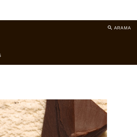
ARAMA
Ş