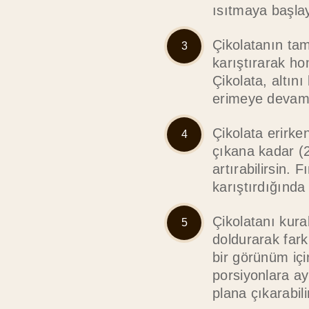
ısıtmaya başlay
Çikolatanın ta
karıştırarak ho
Çikolata, altın
erimeye devam
Çikolata erirke
çıkana kadar (
artırabilirsin. 
karıştırdığında 
Çikolatanı kura
doldurarak farkl
bir görünüm iç
porsiyonlara ayı
plana çıkarabili