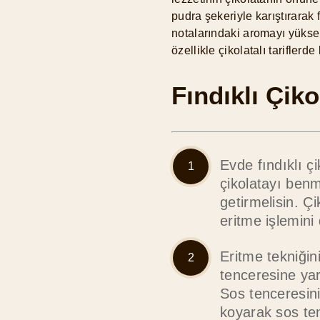
pudra şekeriyle karıştırarak 
notalarındaki aromayı yüksel
özellikle çikolatalı tariflerde
Fındıklı Çiko
Evde fındıklı çi
çikolatayı benm
getirmelisin. Ç
eritme işlemin
Eritme tekniğin
tenceresine ya
Sos tenceresin
koyarak sos te