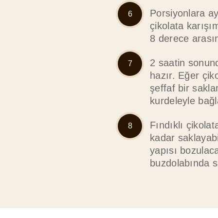
Porsiyonlara ay
çikolata karışı
8 derece arasın
2 saatin sonund
hazır. Eğer çik
şeffaf bir sakl
kurdeleyle bağl
Fındıklı çikola
kadar saklayabi
yapısı bozulaca
buzdolabında s