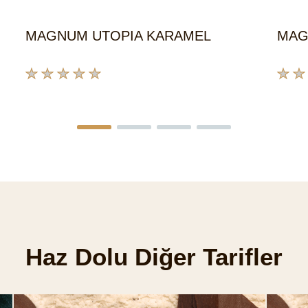
MAGNUM UTOPIA KARAMEL
MAG
Bu
Bu
product
prod
için
için
değerlendirme
değe
gönderilmedi
gönd
Haz Dolu Diğer Tarifler