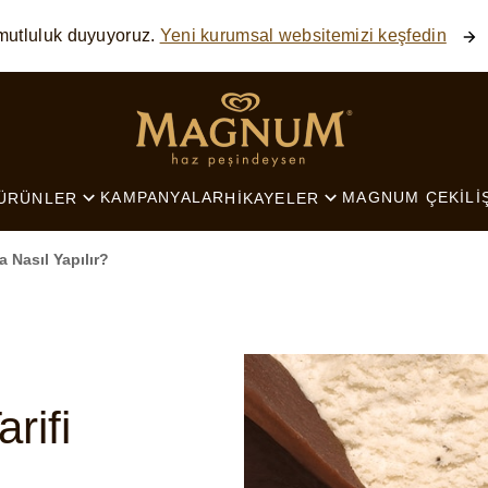
mutluluk duyuyoruz.
Yeni kurumsal websitemizi keşfedin
SEARCH
KAMPANYALAR
MAGNUM ÇEKILI
ÜRÜNLER
HIKAYELER
a Nasıl Yapılır?
arifi