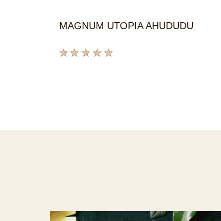
MAGNUM UTOPIA AHUDUDU
Bu
product
için
değerlendirme
gönderilmedi