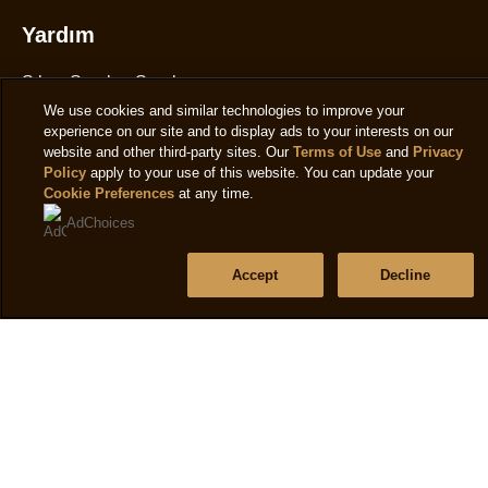
Yardım
We use cookies and similar technologies to improve your
Sıkça Sorulan Sorular
experience on our site and to display ads to your interests on our
Bize Ulaşın
website and other third-party sites. Our
Terms of Use
and
Privacy
Policy
apply to your use of this website. You can update your
Site Haritası
Cookie Preferences
at any time.
AdChoices
Accept
Decline
Bizi takip et
Konum