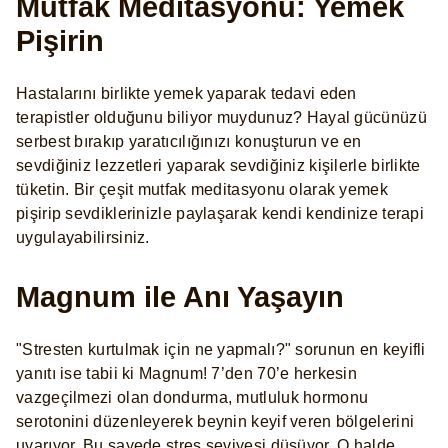
Mutfak Meditasyonu: Yemek
Pişirin
Hastalarını birlikte yemek yaparak tedavi eden
terapistler olduğunu biliyor muydunuz? Hayal gücünüzü
serbest bırakıp yaratıcılığınızı konuşturun ve en
sevdiğiniz lezzetleri yaparak sevdiğiniz kişilerle birlikte
tüketin. Bir çeşit mutfak meditasyonu olarak yemek
pişirip sevdiklerinizle paylaşarak kendi kendinize terapi
uygulayabilirsiniz.
Magnum ile Anı Yaşayın
"Stresten kurtulmak için ne yapmalı?" sorunun en keyifli
yanıtı ise tabii ki Magnum! 7’den 70’e herkesin
vazgeçilmezi olan dondurma, mutluluk hormonu
serotonini düzenleyerek beynin keyif veren bölgelerini
uyarıyor. Bu sayede stres seviyesi düşüyor. O halde