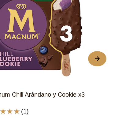
um Chill Arándano y Cookie x3
Magnum Wonder
(1)
No
icación
se
edio
han