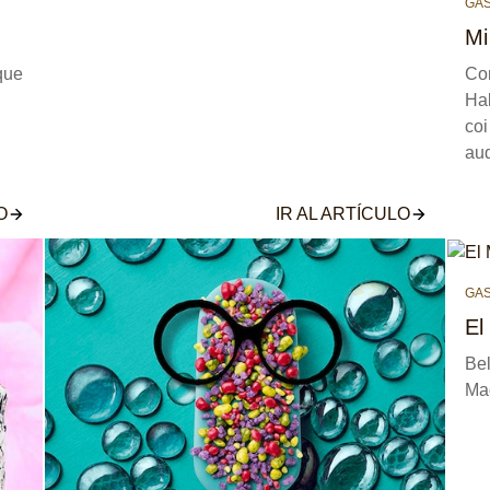
GA
Mi
que
Co
Hal
coi
au
O
IR AL ARTÍCULO
GA
El
Bel
Ma