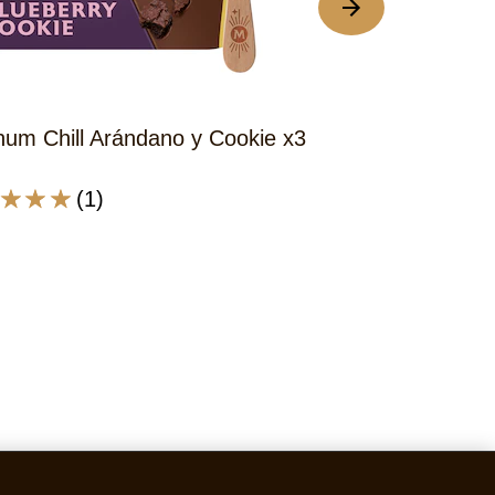
um Chill Arándano y Cookie x3
Magnum Wonder
(1)
No
icación
se
edio
han
enviado
calificaciones
num
para
do
este
L
product
dano