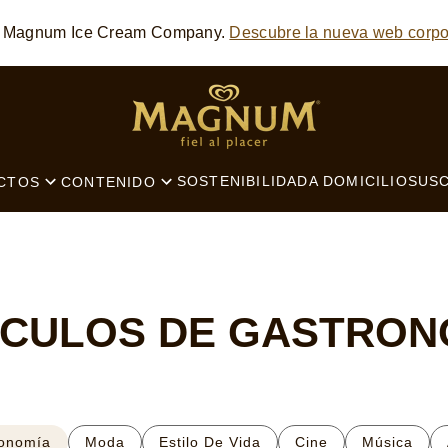
he Magnum Ice Cream Company.
Descubre la nueva web corpo
SEARCH
SOSTENIBILIDAD
A DOMICILIO
SUSC
CTOS
CONTENIDO
ÍCULOS DE GASTRON
onomía
Moda
Estilo De Vida
Cine
Música