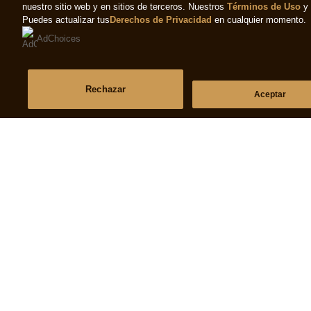
nuestro sitio web y en sitios de terceros. Nuestros
Términos de Uso
y
Puedes actualizar tus
Derechos de Privacidad
en cualquier momento.
AdChoices
Rechazar
Aceptar
Términos y Condiciones
Ayuda
Aviso de privacidad
Preguntas Frecuente
Aviso De Cookies
Contáctanos
Aviso legal
Mapa Del Sitio
Accesibilidad
© 2026 Copyright The Magnum Ice Cream Company