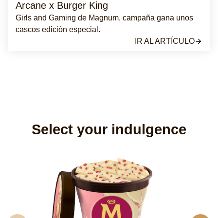
Arcane x Burger King
Girls and Gaming de Magnum, campaña gana unos
cascos edición especial.
IR AL ARTÍCULO
Select your indulgence
M
x