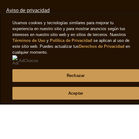
5
Aviso de privacidad
de
2
Aviso De Cookies
Usamos cookies y tecnologías similares para mejorar tu
calificaciones.
experiencia en nuestro sitio y para mostrar anuncios según tus
Aviso legal
intereses en nuestro sitio web y en sitios de terceros. Nuestros
Accesibilidad
Términos de Uso
y
Política de Privacidad
se aplican al uso de
este sitio web. Puedes actualizar tus
Derechos de Privacidad
en
cualquier momento.
Ayuda
AdChoices
Preguntas Frecuentes
Rechazar
Contáctanos
Aceptar
Mapa Del Sitio
Síguenos
Suscríbete