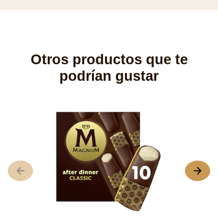
Otros productos que te
podrían gustar
M
L
ca
p
d
e