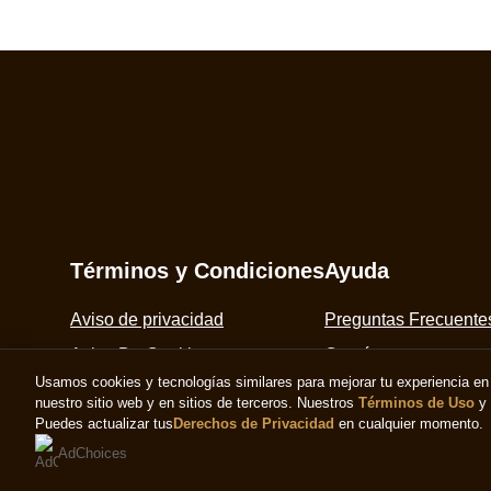
Términos y Condiciones
Ayuda
Aviso de privacidad
Preguntas Frecuente
Aviso De Cookies
Contáctanos
Usamos cookies y tecnologías similares para mejorar tu experiencia en 
Aviso legal
Mapa Del Sitio
nuestro sitio web y en sitios de terceros. Nuestros
Términos de Uso
y
Accesibilidad
Puedes actualizar tus
Derechos de Privacidad
en cualquier momento.
AdChoices
© 2026 Copyright The Magnum Ice Cream Company