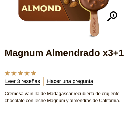
Magnum Almendrado x3+1
La
calificación
Leer 3 reseñas
Hacer una pregunta
promedio
de
Cremosa vainilla de Madagascar recubierta de crujiente
este
chocolate con leche Magnum y almendras de California.
Magnum
Almendrado
3+1
es
5.0
de