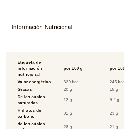
5
de
3
calificaciones.
Información Nutricional
Etiqueta de
información
por 100 g
por 100 m
nutricional
Valor energético
329 kcal
245 kcal
Grasas
20 g
15 g
De las cuales
12 g
9.2 g
saturadas
Hidratos de
31 g
23 g
carbono
de los cúales
28 g
21 g