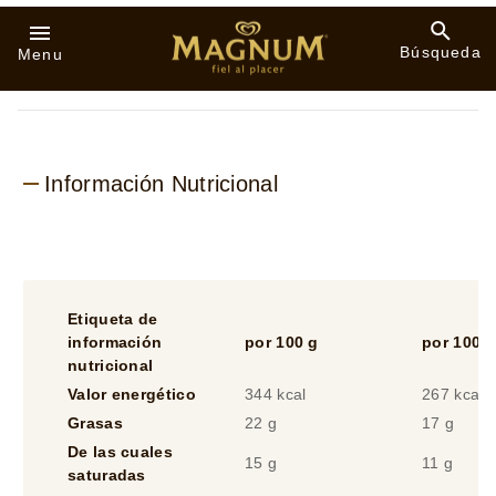
calificaciones.
Información Nutricional
Etiqueta de
información
por 100 g
por 100 m
nutricional
Valor energético
344 kcal
267 kcal
Grasas
22 g
17 g
De las cuales
15 g
11 g
saturadas
Hidratos de
31 g
24 g
carbono
de los cúales
29 g
22 g
azúcares