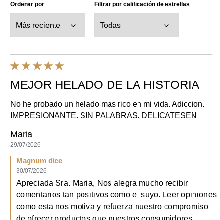
Ordenar por
Filtrar por calificación de estrellas
MEJOR HELADO DE LA HISTORIA
No he probado un helado mas rico en mi vida. Adiccion.
IMPRESIONANTE. SIN PALABRAS. DELICATESEN
Maria
29/07/2026
Magnum dice
30/07/2026
Apreciada Sra. Maria, Nos alegra mucho recibir
Usamos cookies y tecnologías similares para mejorar tu
comentarios tan positivos como el suyo. Leer opiniones
experiencia en nuestro sitio y para mostrar anuncios según tus
como esta nos motiva y refuerza nuestro compromiso
intereses en nuestro sitio web y en sitios de terceros. Nuestros
Términos de Uso
y
Política de Privacidad
se aplican al uso de
de ofrecer productos que nuestros consumidores