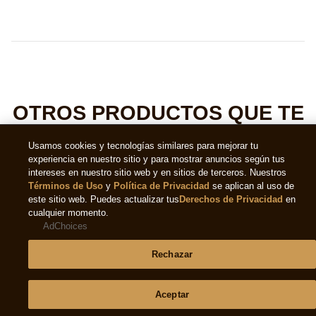
OTROS PRODUCTOS QUE TE
PODRÍAN GUSTAR
M
L
ca
p
d