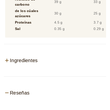
39 g
33 g
carbono
de los cúales
30 g
25 g
azúcares
Proteínas
4.5 g
3.7 g
Sal
0.35 g
0.29 g
Ingredientes
Reseñas