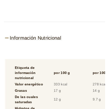
Caramel
Billionaire
88ml
x3
es
5.0
de
Información Nutricional
5
de
2
calificaciones.
Etiqueta de
información
por 100 g
por 100 m
nutricional
Valor energético
333 kcal
278 kcal
Grasas
17 g
14 g
De las cuales
12 g
9.7 g
saturadas
Hidratos de