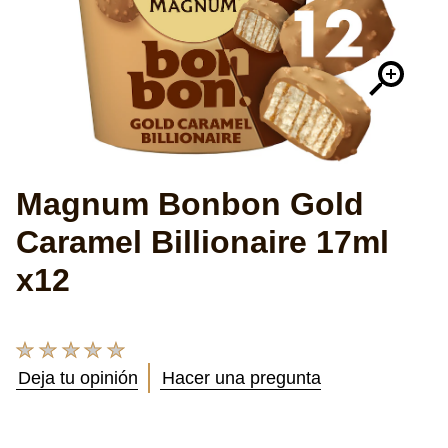
Magnum Bonbon Gold
Caramel Billionaire 17ml
x12
No
se
Deja tu opinión
Hacer una pregunta
han
enviado
calificaciones
para
este