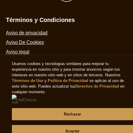
es
5.0
de
5
Términos y Condiciones
de
2
Aviso de privacidad
calificaciones.
Aviso De Cookies
Aviso legal
Accesibilidad
Usamos cookies y tecnologías similares para mejorar tu
experiencia en nuestro sitio y para mostrar anuncios según tus
intereses en nuestro sitio web y en sitios de terceros. Nuestros
Términos de Uso
y
Política de Privacidad
se aplican al uso de
Ayuda
este sitio web. Puedes actualizar tus
Derechos de Privacidad
en
cualquier momento.
Preguntas Frecuentes
AdChoices
Contáctanos
Mapa Del Sitio
Rechazar
Aceptar