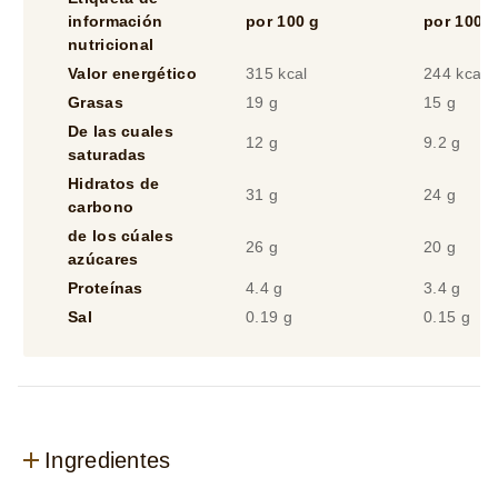
información
por 100 g
por 100 m
nutricional
Valor energético
315 kcal
244 kcal
Grasas
19 g
15 g
De las cuales
12 g
9.2 g
saturadas
Hidratos de
31 g
24 g
carbono
de los cúales
26 g
20 g
azúcares
Proteínas
4.4 g
3.4 g
Sal
0.19 g
0.15 g
Ingredientes