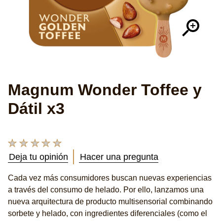
Magnum Wonder Toffee y
Dátil x3
No
se
Deja tu opinión
Hacer una pregunta
han
enviado
Cada vez más consumidores buscan nuevas experiencias
calificaciones
a través del consumo de helado. Por ello, lanzamos una
para
este
nueva arquitectura de producto multisensorial combinando
product
sorbete y helado, con ingredientes diferenciales (como el