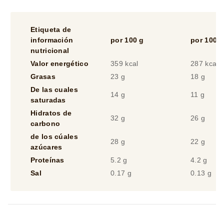
De las cuales
14 g
11 g
saturadas
Hidratos de
32 g
26 g
carbono
de los cúales
28 g
22 g
azúcares
Proteínas
5.2 g
4.2 g
Sal
0.17 g
0.13 g
Ingredientes