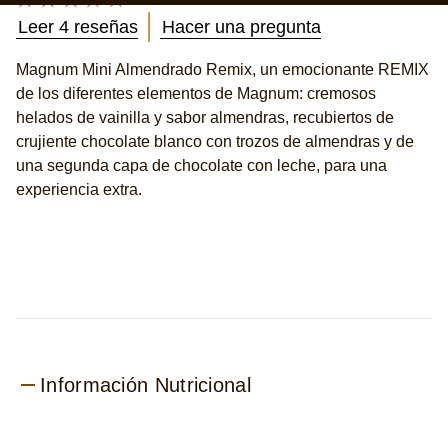
una segunda capa de chocolate con leche, para una
Remix
experiencia extra.
55ml
x6
es
3.3
de
5
de
4
calificaciones.
Información Nutricional
Etiqueta de
información
por 100 g
por 100 m
nutricional
Valor energético
359 kcal
287 kcal
Grasas
23 g
18 g