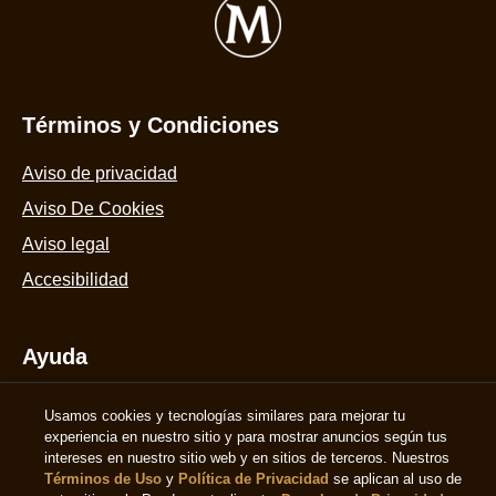
calificaciones.
Aviso De Cookies
Aviso legal
Accesibilidad
Ayuda
Preguntas Frecuentes
Contáctanos
Mapa Del Sitio
Síguenos
Suscríbete