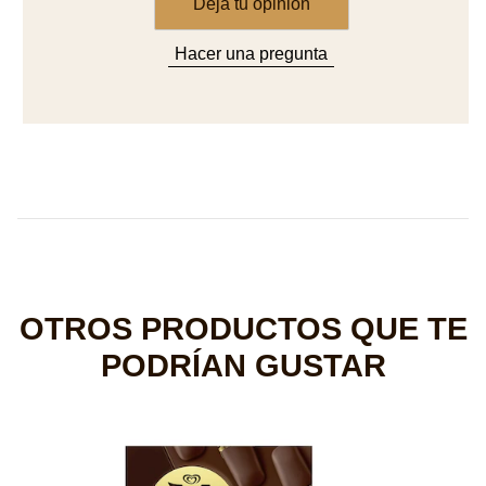
OTROS PRODUCTOS QUE TE
PODRÍAN GUSTAR
M
L
ca
p
d
es