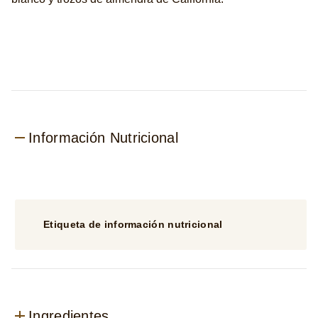
Mix
x
6
es
3.0
de
5
de
Información Nutricional
2
calificaciones.
Etiqueta de información nutricional
Ingredientes