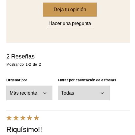
Deja tu opinión
Hacer una pregunta
2
Reseñas
Mostrando
1-2
de
2
Ordenar por
Filtrar por calificación de estrellas
Riquísimo!!
Gracias las personas alérgicas a la leche y a la soja esto