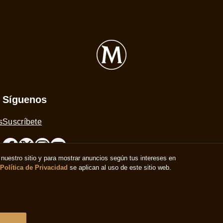
Magnum Tarrina Double Salted
Magn
Caramel
Cook
nuestro sitio y para mostrar anuncios según tus intereses en
(1)
Política de Privacidad
se aplican al uso de este sitio web.
La
La
calificación
calif
promedio
prom
de
de
este
este