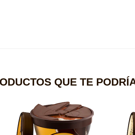
Reseñas (0)
Preguntas
Sé el primero en comentar.
Deja tu opinión
Hacer una pregunta