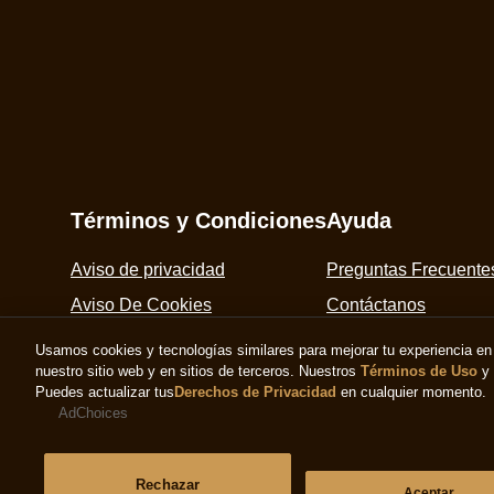
Magnum After Dinner Classic x10
(2)
La
Usamos cookies y tecnologías similares para mejorar tu experiencia en 
calificación
nuestro sitio web y en sitios de terceros. Nuestros
Términos de Uso
y
Puedes actualizar tus
Derechos de Privacidad
en cualquier momento.
promedio
AdChoices
de
este
Rechazar
Magnum
Aceptar