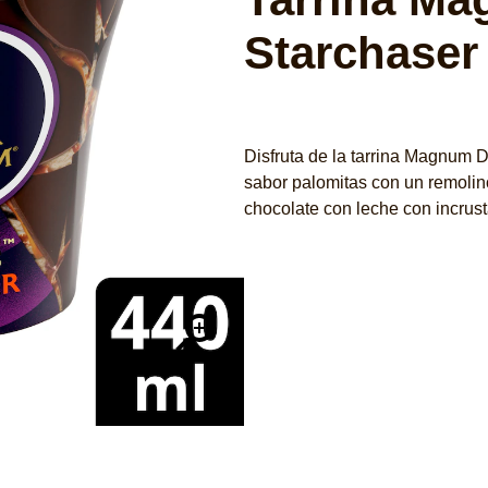
Starchaser
Deja tu opini
No
se
Disfruta de la tarrina Magnum
han
sabor palomitas con un remolin
enviado
chocolate con leche con incrus
calificaciones
para
este
product