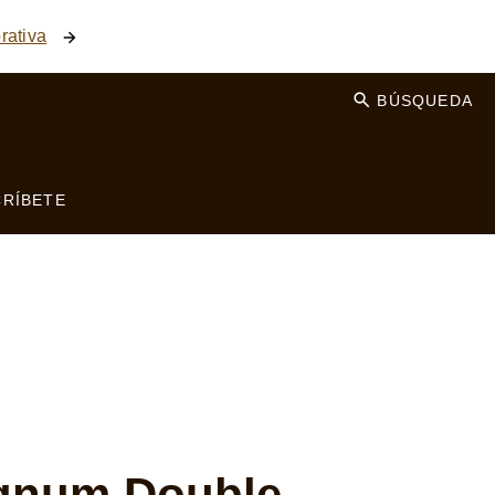
rativa
BÚSQUEDA
RÍBETE
agnum Double