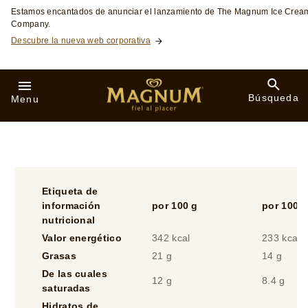
5
de
Información Nutricional
3
calificaciones.
Etiqueta de
información
por 100 g
por 100 m
nutricional
Valor energético
342 kcal
233 kcal
Grasas
21 g
14 g
De las cuales
12 g
8.4 g
saturadas
Hidratos de
32 g
22 g
carbono
de los cúales
29 g
20 g
azúcares
Proteínas
4.8 g
3.3 g