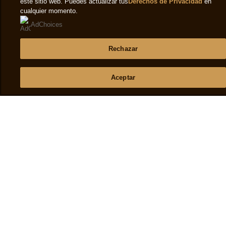
Preguntas Frecuentes
Contáctanos
Mapa Del Sitio
Síguenos
Suscríbete
Ubicación
España
Cambiar la localización
© 2026 Copyright The Magnum Ice Cream Company.