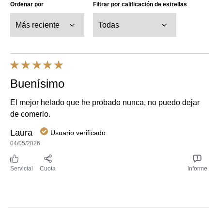
Buenísimo
El mejor helado que he probado nunca, no puedo dejar
de comerlo.
Laura
Usuario verificado
04/05/2026
Servicial
Cuota
Informe
Usamos cookies y tecnologías similares para mejorar tu
experiencia en nuestro sitio y para mostrar anuncios según tus
OTROS PRODUCTOS QUE TE
intereses en nuestro sitio web y en sitios de terceros. Nuestros
Términos de Uso
y
Política de Privacidad
se aplican al uso de