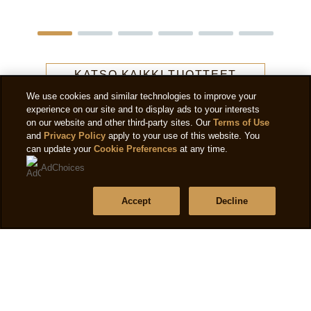
KATSO KAIKKI TUOTTEET
We use cookies and similar technologies to improve your
experience on our site and to display ads to your interests
on our website and other third-party sites. Our
Terms of Use
and
Privacy Policy
apply to your use of this website. You
can update your
Cookie Preferences
at any time.
AdChoices
Accept
Decline
Laillinen
Tietosuojaseloste
Evästeseloste
Muokkaa asetuksia