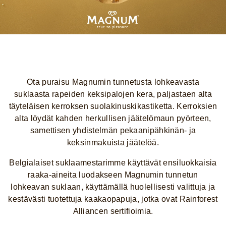
Ota puraisu Magnumin tunnetusta lohkeavasta
suklaasta rapeiden keksipalojen kera, paljastaen alta
täyteläisen kerroksen suolakinuskikastiketta. Kerroksien
alta löydät kahden herkullisen jäätelömaun pyörteen,
samettisen yhdistelmän pekaanipähkinän- ja
keksinmakuista jäätelöä.
Belgialaiset suklaamestarimme käyttävät ensiluokkaisia
raaka-aineita luodakseen Magnumin tunnetun
lohkeavan suklaan, käyttämällä huolellisesti valittuja ja
kestävästi tuotettuja kaakaopapuja, jotka ovat Rainforest
Alliancen sertifioimia.