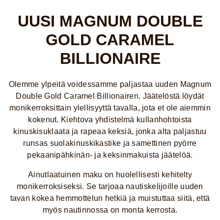
UUSI MAGNUM DOUBLE
GOLD CARAMEL
BILLIONAIRE
Olemme ylpeitä voidessamme paljastaa uuden Magnum
Double Gold Caramel Billionairen. Jäätelöstä löydät
monikerroksittain ylellisyyttä tavalla, jota et ole aiemmin
kokenut. Kiehtova yhdistelmä kullanhohtoista
kinuskisuklaata ja rapeaa keksiä, jonka alta paljastuu
runsas suolakinuskikastike ja samettinen pyörre
pekaanipähkinän- ja keksinmakuista jäätelöä.
Ainutlaatuinen maku on huolellisesti kehitelty
monikerroksiseksi. Se tarjoaa nautiskelijoille uuden
tavan kokea hemmottelun hetkiä ja muistuttaa siitä, että
myös nautinnossa on monta kerrosta.