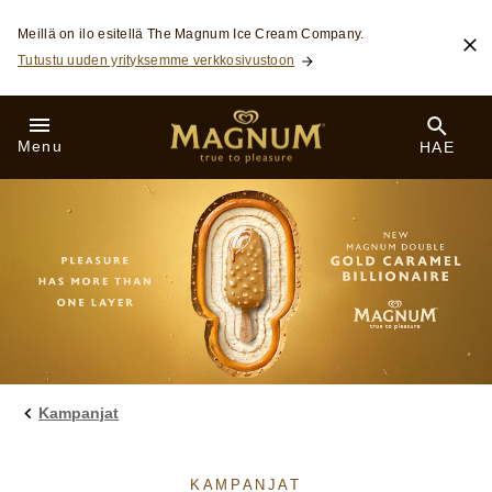
Skip to:
Meillä on ilo esitellä The Magnum Ice Cream Company.
Tutustu uuden yrityksemme verkkosivustoon
Menu
HAE
Kampanjat
KAMPANJAT