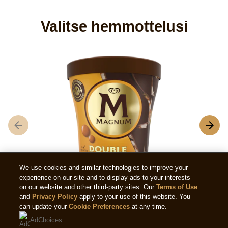
Valitse hemmottelusi
M
We use cookies and similar technologies to improve your
experience on our site and to display ads to your interests
on our website and other third-party sites. Our
Terms of Use
Magnum Pint Double Salted Caramel
and
Privacy Policy
apply to your use of this website. You
can update your
Cookie Preferences
at any time.
AdChoices