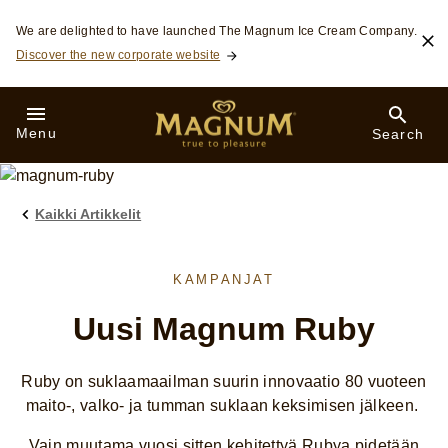
Skip to:
We are delighted to have launched The Magnum Ice Cream Company.
Discover the new corporate website
Menu
Search
Kaikki Artikkelit
KAMPANJAT
Uusi Magnum Ruby
Ruby on suklaamaailman suurin innovaatio 80 vuoteen
maito-, valko- ja tumman suklaan keksimisen jälkeen.
Vain muutama vuosi sitten kehitettyä Rubya pidetään