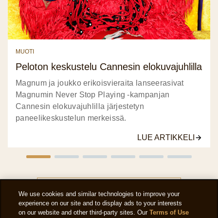
MUOTI
Peloton keskustelu Cannesin elokuvajuhlilla
Magnum ja joukko erikoisvieraita lanseerasivat
Magnumin Never Stop Playing -kampanjan
Cannesin elokuvajuhlilla järjestetyn
paneelikeskustelun merkeissä.
LUE ARTIKKELI
KATSO KAIKKI TARINAT
We use cookies and similar technologies to improve your
experience on our site and to display ads to your interests
on our website and other third-party sites. Our
Terms of Use