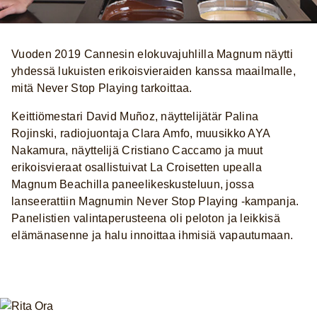
Vuoden 2019 Cannesin elokuvajuhlilla Magnum näytti
yhdessä lukuisten erikoisvieraiden kanssa maailmalle,
mitä Never Stop Playing tarkoittaa.
Keittiömestari David Muñoz, näyttelijätär Palina
Rojinski, radiojuontaja Clara Amfo, muusikko AYA
Nakamura, näyttelijä Cristiano Caccamo ja muut
erikoisvieraat osallistuivat La Croisetten upealla
Magnum Beachilla paneelikeskusteluun, jossa
lanseerattiin Magnumin Never Stop Playing -kampanja.
Panelistien valintaperusteena oli peloton ja leikkisä
elämänasenne ja halu innoittaa ihmisiä vapautumaan.