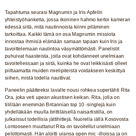
Tapahtuma seurasi Magnumin ja Iris Apfelin
yhteistyöhanketta, jossa ikoninen hahmo kertoi kameran
edessä siitä, mitä nautinnoista kiinni pitäminen
tarkoittaa. Kaikki tämä on osa Magnumin missiota
innostaa ihmisiä elämään samaan tapaan kuin Iris ja
tavoittelemaan nautintoa väsymättömästi. Panelistit
puhuivat haasteista, joita ovat kohdanneet unelmiaan
tavoitellessaan ja siitä, kuinka he ovat leikkisästi olleet
piittaamatta muiden mielipiteistä voidakseen keskittyä
siihen, mistä todella nauttivat.
Paneelin päätteeksi lavalle nousi rohkea supertähti Rita
Ora, joka veti upean akustisen keikan. Rita, jolla on
tilillään enemmän Britannian top 10 -singlejä kuin
yhdelläkään muulla brittiläisellä naisartistilla, on
julkaissut todellisia jättihittejä. Nuorella iällä Kosovosta
Lontooseen muuttanut Rita on tavoitellut unelmiaan
pelottomasti. Hän aloitti uransa open mic -illoissa ja on