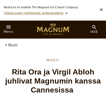
Skip to:
Meillä on ilo esitellä The Magnum Ice Cream Company.
Tutustu uuden yrityksemme verkkosivustoon
Menu
HAE
Muoti
MUOTI
Rita Ora ja Virgil Abloh
juhlivat Magnumin kanssa
Cannesissa