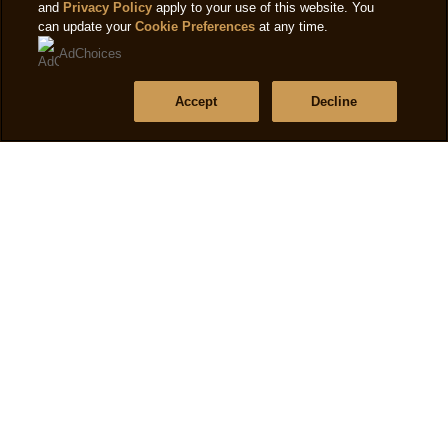
and
Privacy Policy
apply to your use of this website. You
can update your
Cookie Preferences
at any time.
AdChoices
Accept
Decline
Valitse Hemmottelusi
M
Magnum Pint Double Salted Caramel