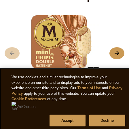
U
L
n
m
d
We use cookies and similar technologies to improve your
c
experience on our site and to display ads to your interests on our
U
website and other third-party sites. Our
Terms of Use
and
Privacy
Mini Utopia Double Noisette x6
Policy
apply to your use of this website. You can update your
D
Cookie Preferences
at any time.
N
AdChoices
Aucune
x
évaluation
e
Accept
Decline
soumise
d