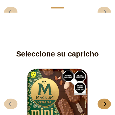
Seleccione su capricho
M
N
s
h