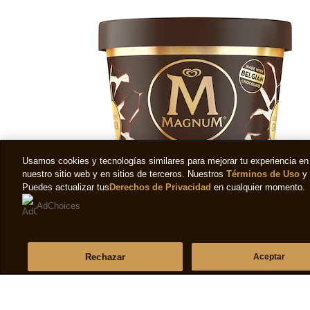
Usamos cookies y tecnologías similares para mejorar tu experiencia en 
nuestro sitio web y en sitios de terceros. Nuestros
Términos de Uso
y
Puedes actualizar tus
Derechos de Privacidad
en cualquier momento.
AdChoices
Helado Magnum Clasica
Rechazar
Aceptar
(1)
La