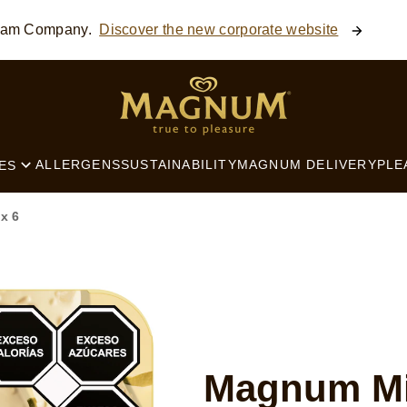
ream Company.
Discover the new corporate website
SEARCH
ALLERGENS
SUSTAINABILITY
MAGNUM DELIVERY
PLE
ES
x 6
Magnum Mi