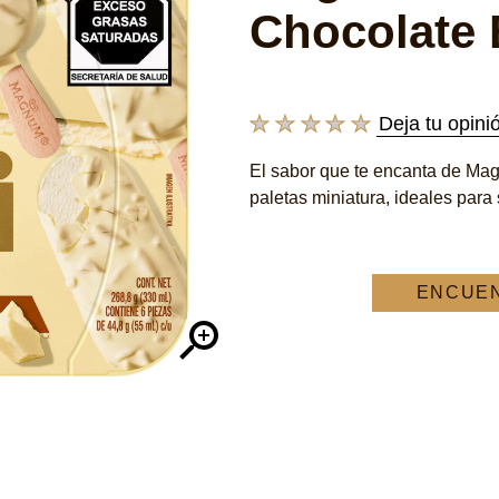
Chocolate 
Deja tu opini
No
se
El sabor que te encanta de Ma
han
paletas miniatura, ideales para 
enviado
calificaciones
para
este
product
ENCUE