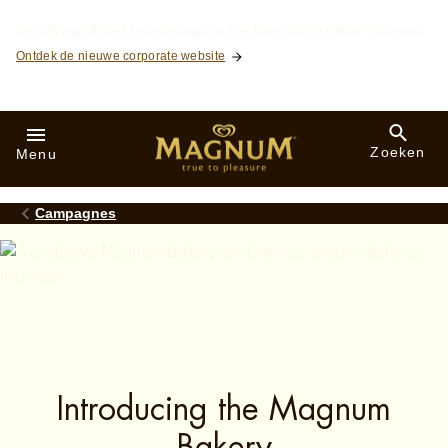
Skip to:
We zijn erg blij met de lancering van The Magnum Ice Cream Company.
Ontdek de nieuwe corporate website
Zoeken
Menu
Campagnes
Introducing the Magnum
Bakery