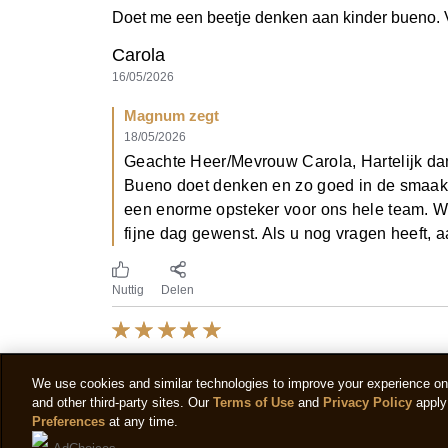
Doet me een beetje denken aan kinder bueno. Vin
Carola
16/05/2026
Magnum zegt
18/05/2026
Geachte Heer/Mevrouw Carola, Hartelijk da
Bueno doet denken en zo goed in de smaak v
een enorme opsteker voor ons hele team. Wi
fijne dag gewenst. Als u nog vragen heef
Nuttig
Delen
Gewoon lekker
We use cookies and similar technologies to improve your experience on o
and other third-party sites. Our
Terms of Use
and
Privacy Policy
apply 
Heerlijk ijsje
Preferences
at any time.
Bennie
AdChoices