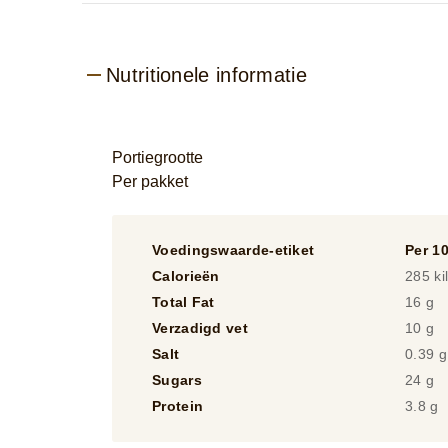
Nutritionele informatie
Portiegrootte
Per pakket
Voedingswaarde-etiket
Per 1
Calorieën
285 ki
Total Fat
16 g
Verzadigd vet
10 g
Salt
0.39 g
Sugars
24 g
Protein
3.8 g