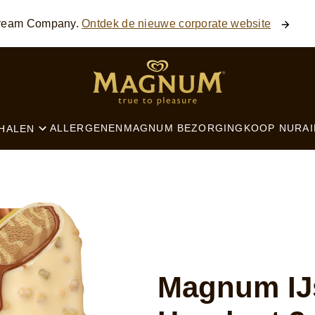
SEARCH
 Cream Company.
Ontdek de nieuwe corporate website
ALLERGENEN
MAGNUM BEZORGING
KOOP NU
RAI
HALEN
Magnum IJ