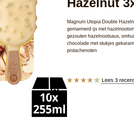
Hazelnut 3
Magnum Utopia Double Hazelnut 
gemarmerd ijs met hazelnootsm
gezouten hazelnootsaus, omhu
chocolade met stukjes gekaram
pistachenoten
Lees 3 recen
De
gemiddelde
beoordeling
van
deze
Magnum
IJs
Double
Hazelnut