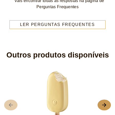
Vais encontrar todas as respostas na página de
Perguntas Frequentes
LER PERGUNTAS FREQUENTES
Outros produtos disponíveis
M
A
cl
m
de