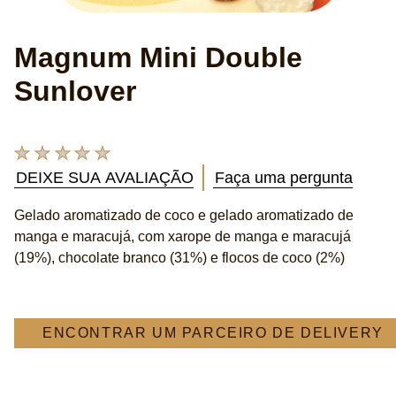
Magnum Mini Double
Sunlover
Nenhuma
avaliação
DEIXE SUA AVALIAÇÃO
Faça uma pergunta
enviada
para
Gelado aromatizado de coco e gelado aromatizado de
este
manga e maracujá, com xarope de manga e maracujá
product
(19%), chocolate branco (31%) e flocos de coco (2%)
ENCONTRAR UM PARCEIRO DE DELIVERY