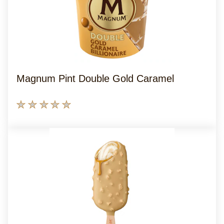
Magnum Pint Double Gold Caramel
Nenhuma
avaliação
enviada
para
este
product