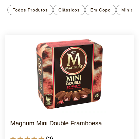
Todos Produtos
Clãssicos
Em Copo
Minis
Magnum Mini Double Framboesa
A