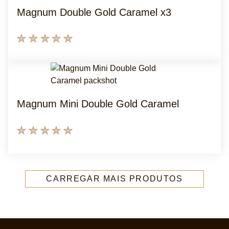
de
Magnum Double Gold Caramel x3
1
classificações.
Nenhuma
avaliação
enviada
para
este
Magnum Mini Double Gold Caramel
product
Nenhuma
avaliação
enviada
para
CARREGAR MAIS PRODUTOS
este
product