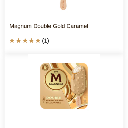
Magnum Double Gold Caramel
A
(1)
classificação
média
deste
Magnum
Double
Gold
Caramel
é
5.0
de
5