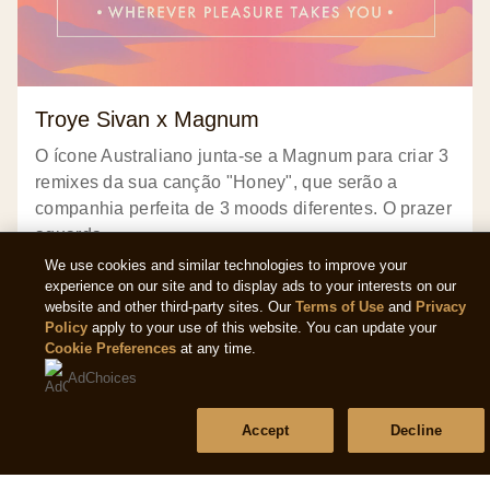
Troye Sivan x Magnum
O ícone Australiano junta-se a Magnum para criar 3
remixes da sua canção "Honey", que serão a
companhia perfeita de 3 moods diferentes. O prazer
aguarda.
We use cookies and similar technologies to improve your
LER ARTIGO
experience on our site and to display ads to your interests on our
website and other third-party sites. Our
Terms of Use
and
Privacy
Policy
apply to your use of this website. You can update your
Cookie Preferences
at any time.
AdChoices
TODAS AS HISTÓRIAS
Accept
Decline